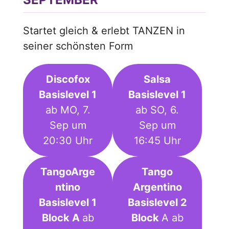
Startet gleich & erlebt TANZEN in
seiner schönsten Form
Discofox
Salsa
Basislevel 1
Basislevel 1
ab MO, 7.
ab SO, 6.
Sep um
Sep um
20:30 Uhr
16:45 Uhr
TangoArge
Tango
ntino
Argentino
Basislevel 1
Basislevel 2
Block A
ab
Block
A ab