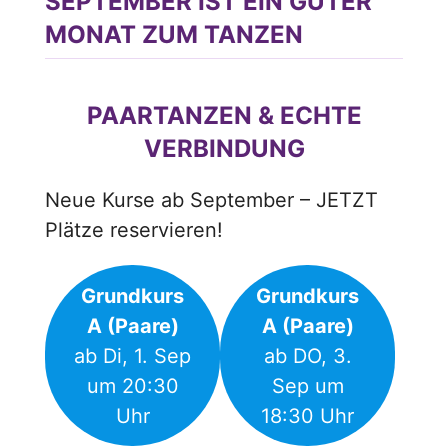
SEPTEMBER IST EIN GUTER
MONAT ZUM TANZEN
PAARTANZEN & ECHTE
VERBINDUNG
Neue Kurse ab September – JETZT
Plätze reservieren!
Grundkurs
Grundkurs
A (Paare)
A (Paare)
ab Di, 1. Sep
ab DO, 3.
um 20:30
Sep um
Uhr
18:30 Uhr