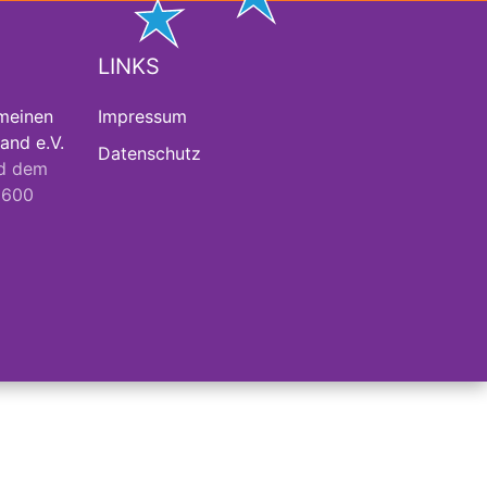
LINKS
meinen
Impressum
and e.V.
Datenschutz
d dem
2600