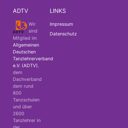
ADTV
LINKS
Wir
Impressum
sind
Datenschutz
Mitglied im
Allgemeinen
Deutschen
Tanzlehrerverband
e.V. (ADTV)
,
dem
Dachverband
dem rund
800
Tanzschulen
und über
2600
Tanzlehrer in
der