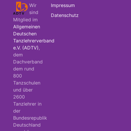
Wir
Impressum
sind
Datenschutz
Mitglied im
Allgemeinen
Deutschen
Tanzlehrerverband
e.V. (ADTV)
,
dem
Dachverband
dem rund
800
Tanzschulen
und über
2600
Tanzlehrer in
der
Bundesrepublik
Deutschland