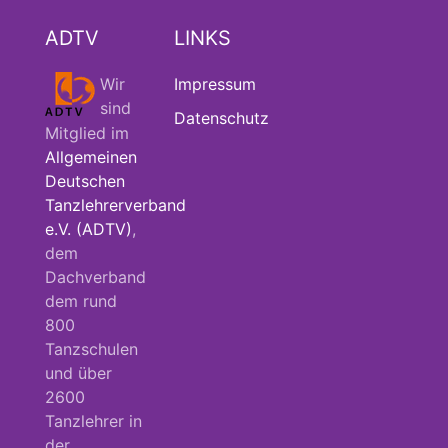
ADTV
LINKS
Wir
Impressum
sind
Datenschutz
Mitglied im
Allgemeinen
Deutschen
Tanzlehrerverband
e.V. (ADTV)
,
dem
Dachverband
dem rund
800
Tanzschulen
und über
2600
Tanzlehrer in
der