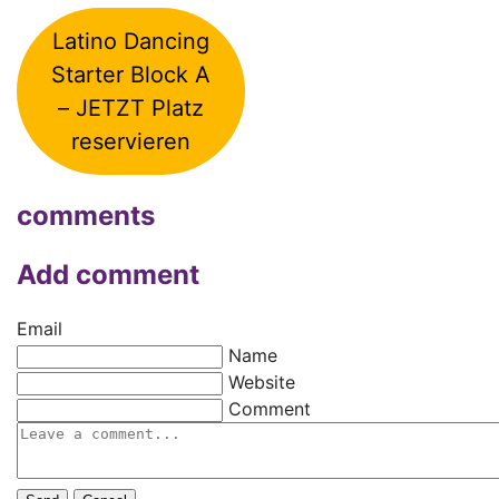
Latino Dancing
Starter Block A
– JETZT Platz
reservieren
comments
Add comment
Email
Name
Website
Comment