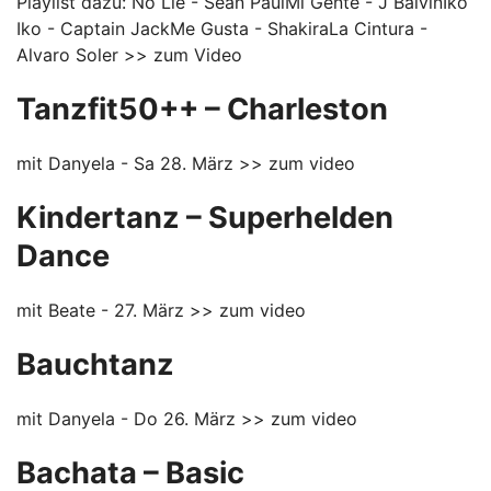
Playlist dazu: No Lie - Sean PaulMi Gente - J BalvinIko
Iko - Captain JackMe Gusta - ShakiraLa Cintura -
Alvaro Soler
>> zum Video
Tanzfit50++ – Charleston
mit Danyela - Sa 28. März
>> zum video
Kindertanz – Superhelden
Dance
mit Beate - 27. März
>> zum video
Bauchtanz
mit Danyela - Do 26. März
>> zum video
Bachata – Basic