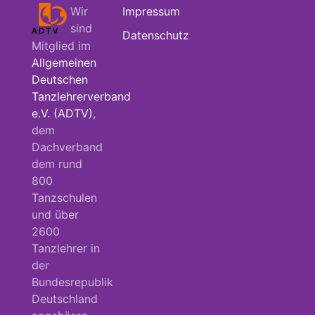
Wir
Impressum
sind
Datenschutz
Mitglied im
Allgemeinen
Deutschen
Tanzlehrerverband
e.V. (ADTV)
,
dem
Dachverband
dem rund
800
Tanzschulen
und über
2600
Tanzlehrer in
der
Bundesrepublik
Deutschland