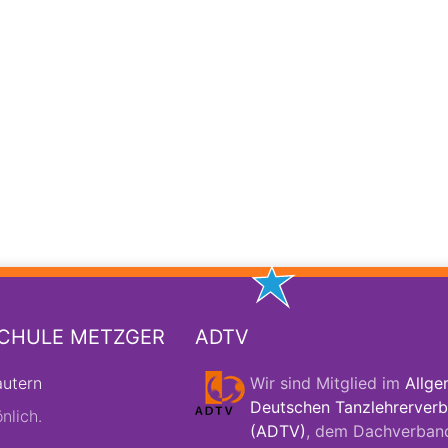
SCHULE METZGER
ADTV
autern
Wir sind Mitglied im
Allge
Deutschen Tanzlehrerverb
nlich.
(ADTV)
, dem Dachverban