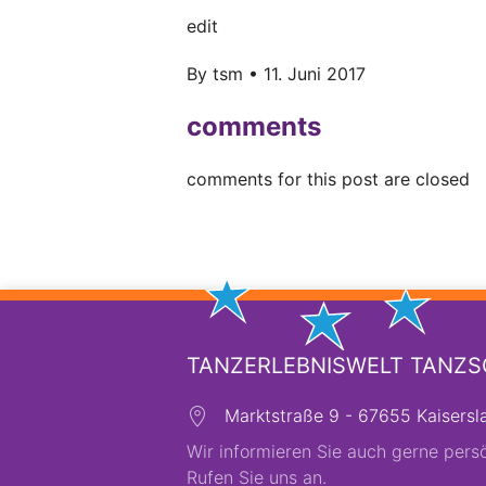
edit
By
tsm
•
11. Juni 2017
comments
comments for this post are closed
TANZERLEBNISWELT TANZ
Marktstraße 9 - 67655 Kaisersl
Wir informieren Sie auch gerne persö
Rufen Sie uns an.