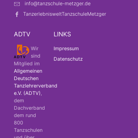
info@tanzschule-metzger.de
TanzerlebnisweltTanzschuleMetzger
ADTV
LINKS
Wir
Impressum
sind
Datenschutz
Mitglied im
Allgemeinen
Deutschen
Tanzlehrerverband
e.V. (ADTV)
,
dem
Dachverband
dem rund
800
Tanzschulen
und über