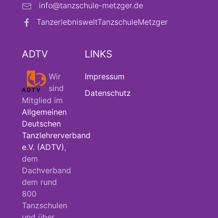
info@tanzschule-metzger.de
TanzerlebnisweltTanzschuleMetzger
ADTV
LINKS
Wir
Impressum
sind
Datenschutz
Mitglied im
Allgemeinen
Deutschen
Tanzlehrerverband
e.V. (ADTV)
,
dem
Dachverband
dem rund
800
Tanzschulen
und über