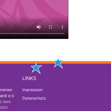
LINKS
meinen
Impressum
and e.V.
Datenschutz
d dem
2600