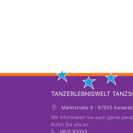
TANZERLEBNISWELT TANZ
Marktstraße 9 - 67655 Kaisersl
Wir informieren Sie auch gerne persö
Rufen Sie uns an.
0631 93333