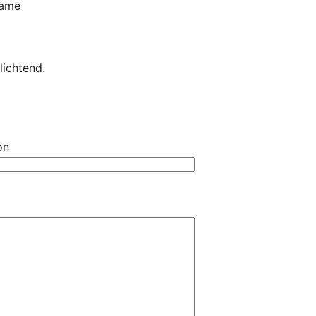
ame
lichtend.
on