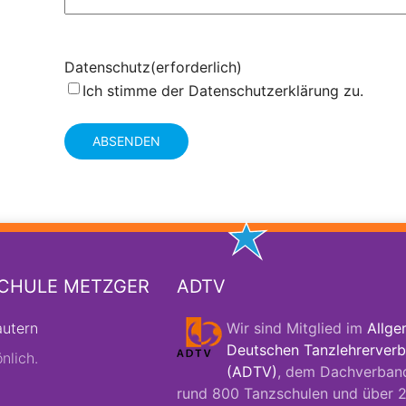
Datenschutz
(erforderlich)
Ich stimme der
Datenschutzerklärung
zu.
SCHULE METZGER
ADTV
autern
Wir sind Mitglied im
Allge
Deutschen Tanzlehrerverb
nlich.
(ADTV)
, dem Dachverban
rund 800 Tanzschulen und über 