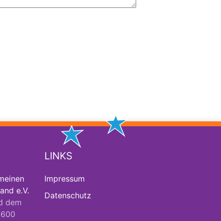
LINKS
meinen
Impressum
and e.V.
Datenschutz
d dem
2600