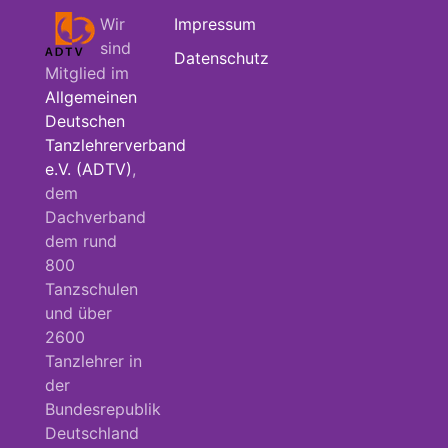
Wir
Impressum
sind
Datenschutz
Mitglied im
Allgemeinen
Deutschen
Tanzlehrerverband
e.V. (ADTV)
,
dem
Dachverband
dem rund
800
Tanzschulen
und über
2600
Tanzlehrer in
der
Bundesrepublik
Deutschland