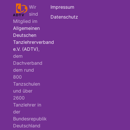
Wir
Impressum
sind
Datenschutz
Mitglied im
Allgemeinen
Deutschen
Tanzlehrerverband
e.V. (ADTV)
,
dem
Dachverband
dem rund
800
Tanzschulen
und über
2600
Tanzlehrer in
der
Bundesrepublik
Deutschland