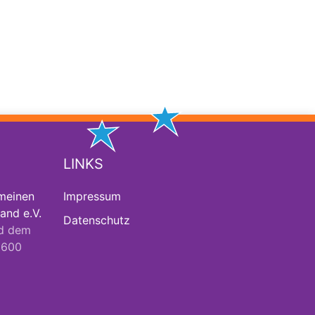
LINKS
meinen
Impressum
and e.V.
Datenschutz
d dem
2600