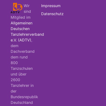
Wir
Impressum
sind
Datenschutz
Mitglied im
Allgemeinen
Deutschen
Tanzlehrerverband
e.V. (ADTV)
,
dem
Dachverband
dem rund
800
Tanzschulen
und über
2600
Tanzlehrer in
der
Bundesrepublik
Deutschland